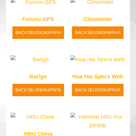
Furuno GPS
Clinometer
BACA SELENGKAPNYA
BACA SELENGKAPNYA
Barigo
Hua Hai Specs Web
BACA SELENGKAPNYA
BACA SELENGKAPNYA
HRU China