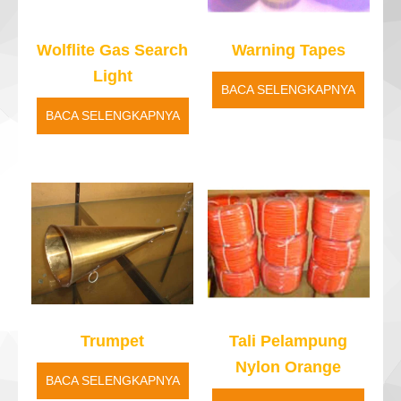
Wolflite Gas Search
Warning Tapes
Light
BACA SELENGKAPNYA
BACA SELENGKAPNYA
Trumpet
Tali Pelampung
Nylon Orange
BACA SELENGKAPNYA