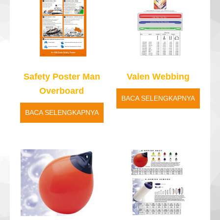
Safety Poster Man
Valen Webbing
Overboard
BACA SELENGKAPNYA
BACA SELENGKAPNYA