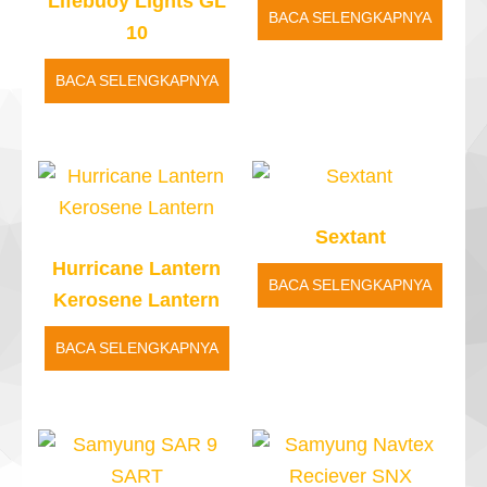
Lifebuoy Lights GL
BACA SELENGKAPNYA
10
BACA SELENGKAPNYA
Sextant
Hurricane Lantern
BACA SELENGKAPNYA
Kerosene Lantern
BACA SELENGKAPNYA