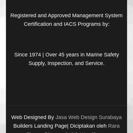
Registered and Approved Management System
Certification and IACS Programs by:
Since 1974 | Over 45 years in Marine Safety
Supply, Inspection, and Service.
Web Designed By
Jasa Web Design Surabaya
Builders Landing Page| Diciptakan oleh
Rara