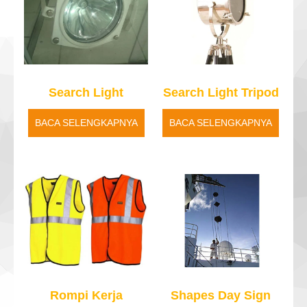
Search Light
Search Light Tripod
BACA SELENGKAPNYA
BACA SELENGKAPNYA
Rompi Kerja
Shapes Day Sign