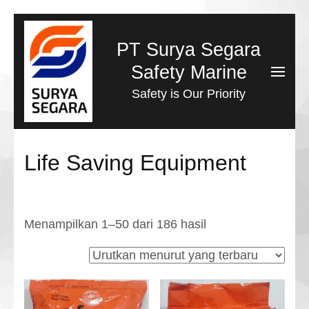
Lompat
ke
PT Surya Segara
konten
Safety Marine
(Tekan
Safety is Our Priority
Enter)
Life Saving Equipment
Diurutkan
Menampilkan 1–50 dari 186 hasil
menurut
yang
terbaru