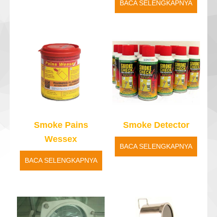
BACA SELENGKAPNYA
Smoke Pains
Smoke Detector
Wessex
BACA SELENGKAPNYA
BACA SELENGKAPNYA