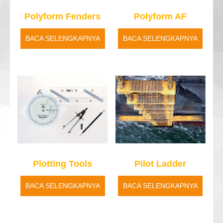
Polyform Fenders
Polyform AF
BACA SELENGKAPNYA
BACA SELENGKAPNYA
Plotting Tools
Pilot Ladder
BACA SELENGKAPNYA
BACA SELENGKAPNYA