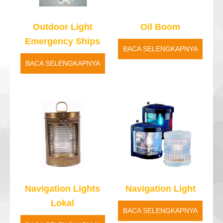
Outdoor Light
Oil Boom
Emergency Ships
BACA SELENGKAPNYA
BACA SELENGKAPNYA
Navigation Lights
Navigation Light
Lokal
BACA SELENGKAPNYA