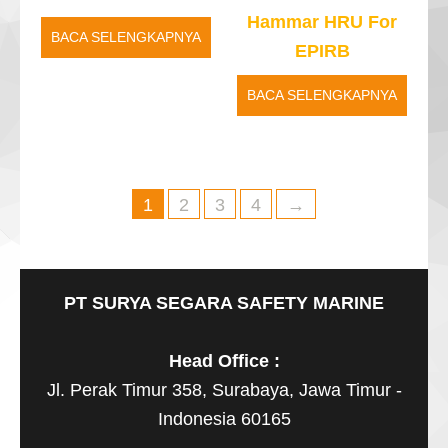
Hammar HRU For
BACA SELENGKAPNYA
EPIRB
BACA SELENGKAPNYA
1
2
3
4
→
PT SURYA SEGARA SAFETY MARINE
Head Office :
Jl. Perak Timur 358, Surabaya, Jawa Timur -
Indonesia 60165