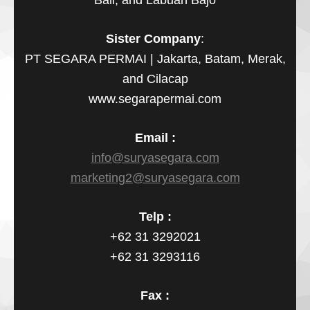
Bali, and Labuan Bajo
Sister Company
:
PT SEGARA PERMAI | Jakarta, Batam, Merak,
and Cilacap
www.segarapermai.com
Email :
info@suryasegara.com
marketing2@suryasegara.com
Telp :
+62 31 3292021
+62 31 3293116
Fax :