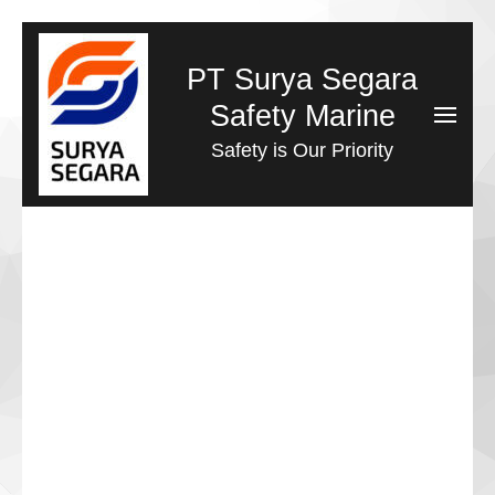
Lompat
ke
PT Surya Segara
konten
Safety Marine
(Tekan
Safety is Our Priority
Enter)