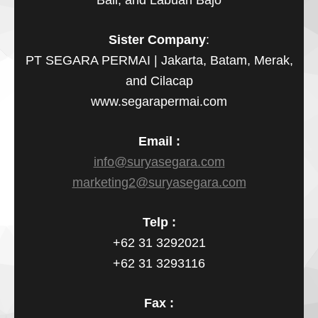
Bali, and Labuan Bajo
Sister Company
:
PT SEGARA PERMAI | Jakarta, Batam, Merak,
and Cilacap
www.segarapermai.com
Email :
info@suryasegara.com
marketing2@suryasegara.com
Telp :
+62 31 3292021
+62 31 3293116
Fax :