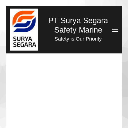
Lompat
ke
PT Surya Segara
konten
Safety Marine
(Tekan
Safety is Our Priority
Enter)