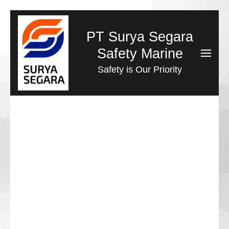
Lompat
ke
PT Surya Segara
konten
Safety Marine
(Tekan
Safety is Our Priority
Enter)