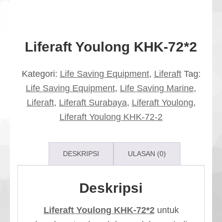
Liferaft Youlong KHK-72*2
Kategori:
Life Saving Equipment
,
Liferaft
Tag:
Life Saving Equipment
,
Life Saving Marine
,
Liferaft
,
Liferaft Surabaya
,
Liferaft Youlong
,
Liferaft Youlong KHK-72-2
DESKRIPSI
ULASAN (0)
Deskripsi
Liferaft Youlong KHK-72*2
untuk