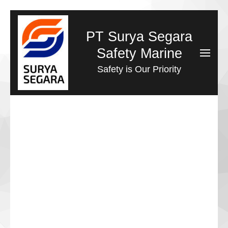
Lompat
ke
PT Surya Segara
konten
Safety Marine
(Tekan
Safety is Our Priority
Enter)